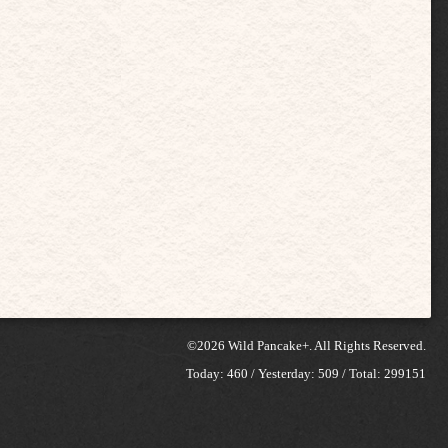
©2026
Wild Pancake+
. All Rights Reserved.
Today:
460
/ Yesterday:
509
/ Total:
299151