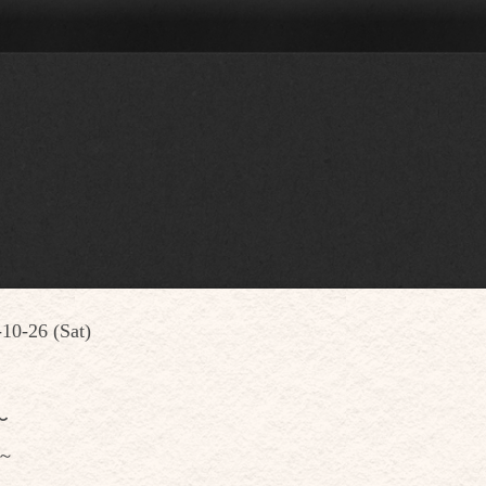
10-26 (Sat)
〜
0～