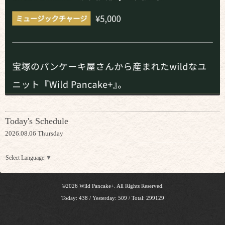
Today's Schedule
2026.08.06 Thursday
Select Language
▼
©2026
Wild Pancake+
. All Rights Reserved.
Today:
438
/ Yesterday:
509
/ Total:
299129