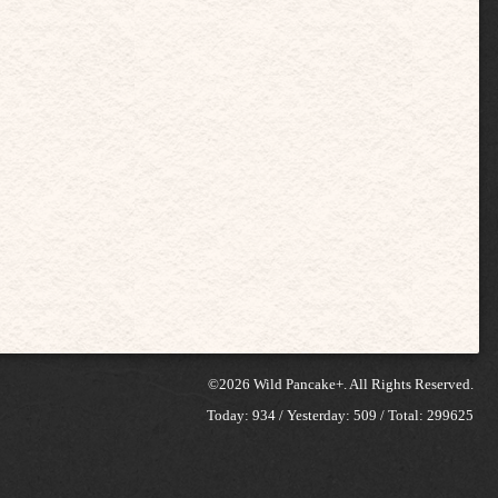
©2026
Wild Pancake+
. All Rights Reserved.
Today:
934
/ Yesterday:
509
/ Total:
299625