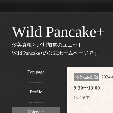
Wild Pancake+
汐美真帆と北川加奈のユニット
Wild Pancake+の公式ホームページです
Top page
2024-
汐美cafe出勤
9:30〜13:00
Profile
13時まで
Calendar