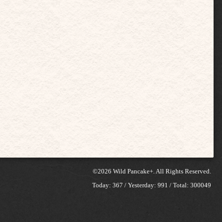
©2026
Wild Pancake+
. All Rights Reserved.
Today:
367
/ Yesterday:
991
/ Total:
300049