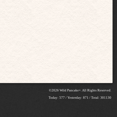
©2026
Wild Pancake+
. All Rights Reserved.
Today:
577
/ Yesterday:
871
/ Total:
301130