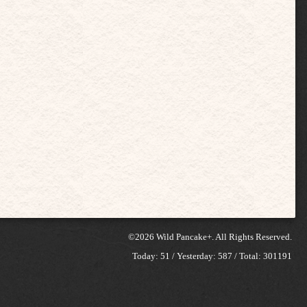
©2026
Wild Pancake+
. All Rights Reserved.
Today:
51
/ Yesterday:
587
/ Total:
301191