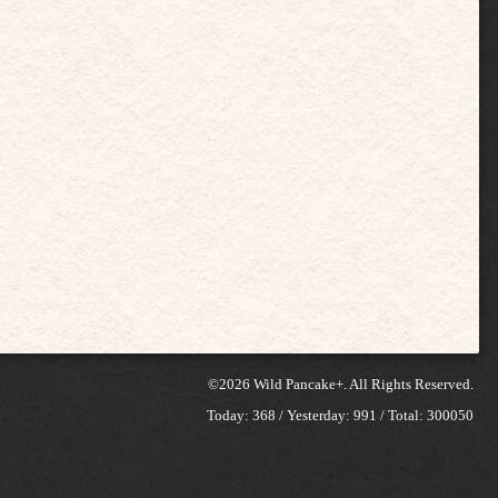
©2026
Wild Pancake+
. All Rights Reserved.
Today:
368
/ Yesterday:
991
/ Total:
300050