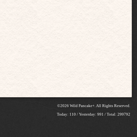
©2026
Wild Pancake+
. All Rights Reserved.
Today:
110
/ Yesterday:
991
/ Total:
299792