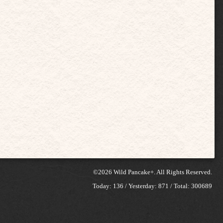
©2026
Wild Pancake+
. All Rights Reserved.
Today:
136
/ Yesterday:
871
/ Total:
300689