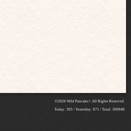
©2026
Wild Pancake+
. All Rights Reserved.
Today:
395
/ Yesterday:
871
/ Total:
300948