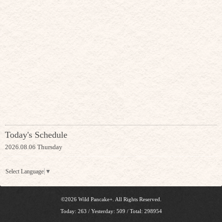
Today's Schedule
2026.08.06 Thursday
Select Language
▼
©2026
Wild Pancake+
. All Rights Reserved.
Today:
263
/ Yesterday:
509
/ Total:
298954