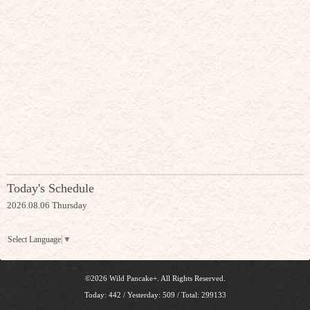
Today's Schedule
2026.08.06 Thursday
Select Language
▼
©2026
Wild Pancake+
. All Rights Reserved.
Today:
442
/ Yesterday:
509
/ Total:
299133