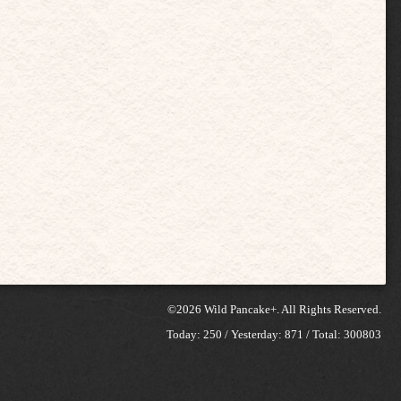
©2026
Wild Pancake+
. All Rights Reserved.
Today:
250
/ Yesterday:
871
/ Total:
300803