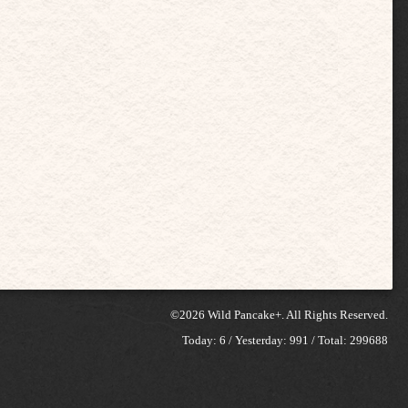
©2026
Wild Pancake+
. All Rights Reserved.
Today:
6
/ Yesterday:
991
/ Total:
299688