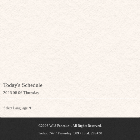
Today's Schedule
2026.08.06 Thursday
Select Language
▼
©2026
Wild Pancake+
. All Rights Reserved.
Today:
747
/ Yesterday:
509
/ Total:
299438