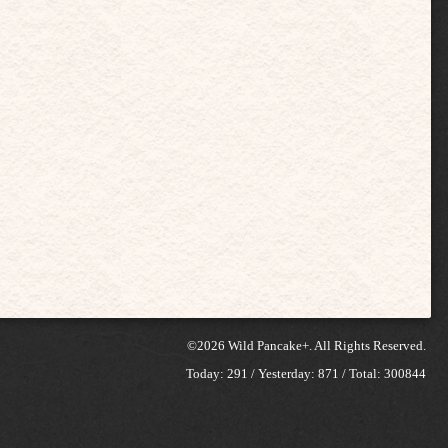
©2026
Wild Pancake+
. All Rights Reserved.
Today:
291
/ Yesterday:
871
/ Total:
300844