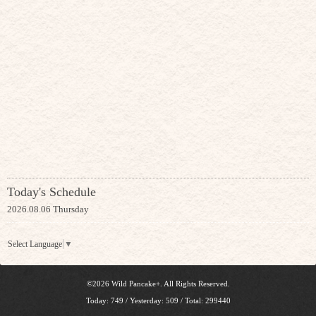
Today's Schedule
2026.08.06 Thursday
Select Language
▼
©2026
Wild Pancake+
. All Rights Reserved.
Today:
749
/ Yesterday:
509
/ Total:
299440