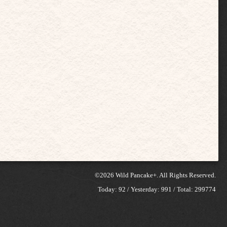
©2026
Wild Pancake+
. All Rights Reserved.
Today:
92
/ Yesterday:
991
/ Total:
299774