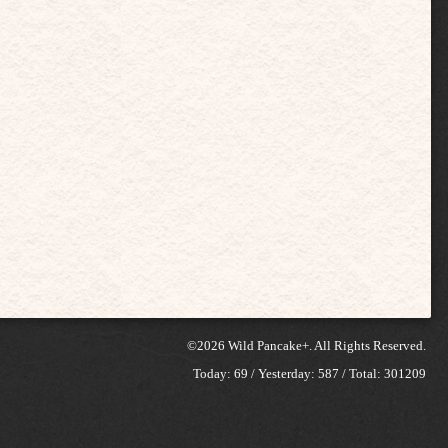
©2026
Wild Pancake+
. All Rights Reserved.
Today:
69
/ Yesterday:
587
/ Total:
301209