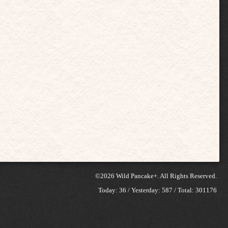
©2026
Wild Pancake+
. All Rights Reserved.
Today:
36
/ Yesterday:
587
/ Total:
301176