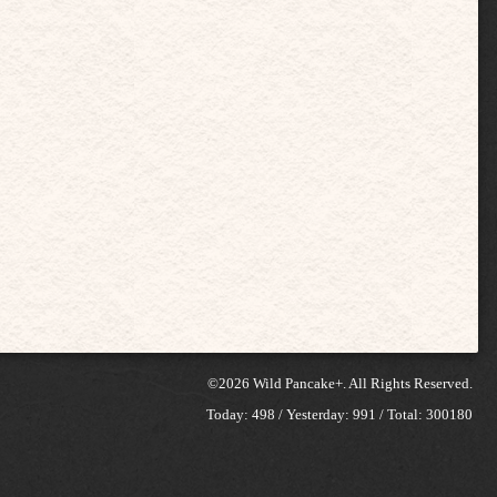
©2026
Wild Pancake+
. All Rights Reserved.
Today:
498
/ Yesterday:
991
/ Total:
300180