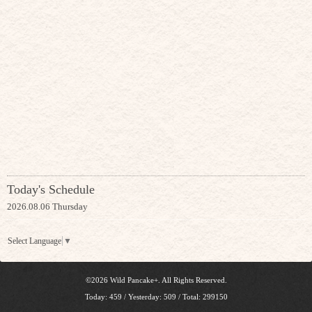
Today's Schedule
2026.08.06 Thursday
Select Language
▼
©2026
Wild Pancake+
. All Rights Reserved.
Today:
459
/ Yesterday:
509
/ Total:
299150