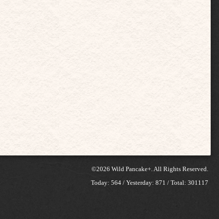
©2026
Wild Pancake+
. All Rights Reserved.
Today:
564
/ Yesterday:
871
/ Total:
301117