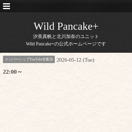
Wild Pancake+
汐美真帆と北川加奈のユニット
Wild Pancake+の公式ホームページです
2026-05-12 (Tue)
メンバーシップYouTube生配信
22:00～