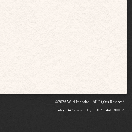
©2026
Wild Pancake+
. All Rights Reserved.
Today:
347
/ Yesterday:
991
/ Total:
300029