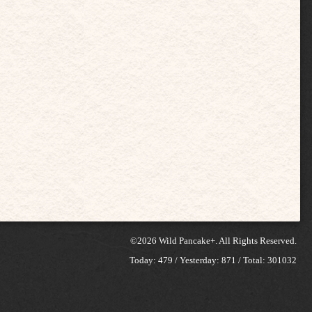
©2026
Wild Pancake+
. All Rights Reserved.
Today:
479
/ Yesterday:
871
/ Total:
301032