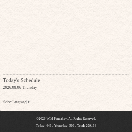
Today's Schedule
2026.08.06 Thursday
Select Language
▼
©2026
Wild Pancake+
. All Rights Reserved.
Today:
443
/ Yesterday:
509
/ Total:
299134