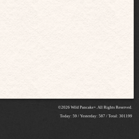
©2026
Wild Pancake+
. All Rights Reserved.
Today:
59
/ Yesterday:
587
/ Total:
301199