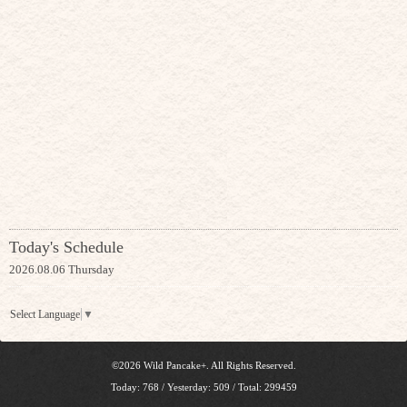
Today's Schedule
2026.08.06 Thursday
Select Language
▼
©2026
Wild Pancake+
. All Rights Reserved.
Today:
768
/ Yesterday:
509
/ Total:
299459