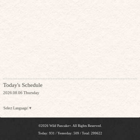
Today's Schedule
2026.08.06 Thursday
Select Language
▼
©2026
Wild Pancake+
. All Rights Reserved.
Today:
931
/ Yesterday:
509
/ Total:
299622