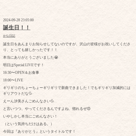
2024-09-28 23:05:00
誕生日！！
かな日記
誕生日をあんまりお知らせしてないのですが、沢山の皆様がお祝いしてくださ
り、とっても嬉しかったです！！
本当にありがとうございました😭
明日はSpecial LIVEです！
16:30〜OPEN＆お食事
18:00〜LIVE
ギリギリのちょーちょーギリギリで新曲できました！でもギリギリ加減的には
ギリアウトだな💦
えーん汐美さんごめんなさい💦
と言いつつ、やってくださるんですよね、惚れるぜ😍
いやしかし本当にごめんなさい！
（という気持ちだけはある。）
今回は『ありがとう』というタイトルです！