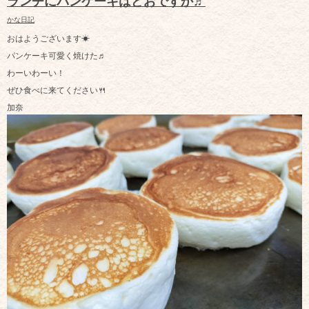
ランチにパンケーキはどおですか♬
かな日記
おはようございます☀
パンケーキ可愛く焼けた♬
わーいわーい！
ぜひ食べに来てください🍴
加奈