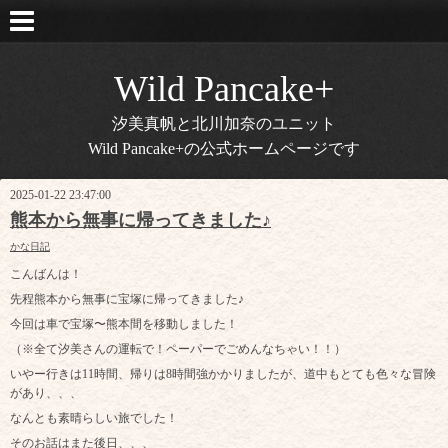
Wild Pancake+
汐美真帆と北川加奈のユニット
Wild Pancake+の公式ホームページです
2025-01-22 23:47:00
熊本から無事に帰ってきました♪
かな日記
こんばんは！
先程熊本から無事に宝塚に帰ってきました♪
今回は車で宝塚〜熊本間を移動しました！
（※全て汐美さんの運転で！ペーパーでごめんなちゃい！！）
いやー行きは11時間、帰りは8時間強かかりましたが、道中もとても色々な冒険
があり、、、
なんとも素晴らしい旅でした！
そのお話はまた後日、、、