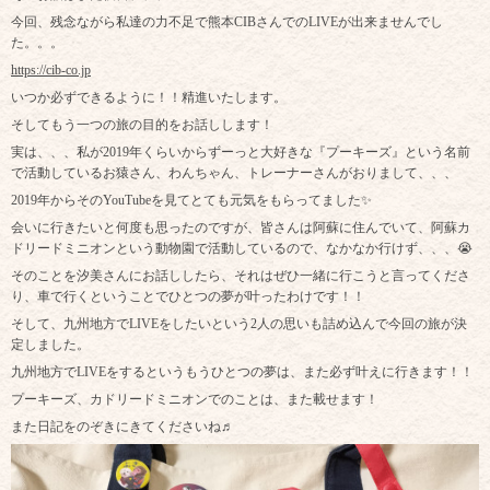
今回、残念ながら私達の力不足で熊本CIBさんでのLIVEが出来ませんでし
た。。。
https://cib-co.jp
いつか必ずできるように！！精進いたします。
そしてもう一つの旅の目的をお話しします！
実は、、、私が2019年くらいからずーっと大好きな『プーキーズ』という名前
で活動しているお猿さん、わんちゃん、トレーナーさんがおりまして、、、
2019年からそのYouTubeを見てとても元気をもらってました✨
会いに行きたいと何度も思ったのですが、皆さんは阿蘇に住んでいて、阿蘇カ
ドリードミニオンという動物園で活動しているので、なかなか行けず、、、😭
そのことを汐美さんにお話ししたら、それはぜひ一緒に行こうと言ってくださ
り、車で行くということでひとつの夢が叶ったわけです！！
そして、九州地方でLIVEをしたいという2人の思いも詰め込んで今回の旅が決
定しました。
九州地方でLIVEをするというもうひとつの夢は、また必ず叶えに行きます！！
プーキーズ、カドリードミニオンでのことは、また載せます！
また日記をのぞきにきてくださいね♬