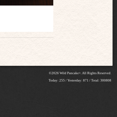
©2026
Wild Pancake+
. All Rights Reserved.
Today:
255
/ Yesterday:
871
/ Total:
300808