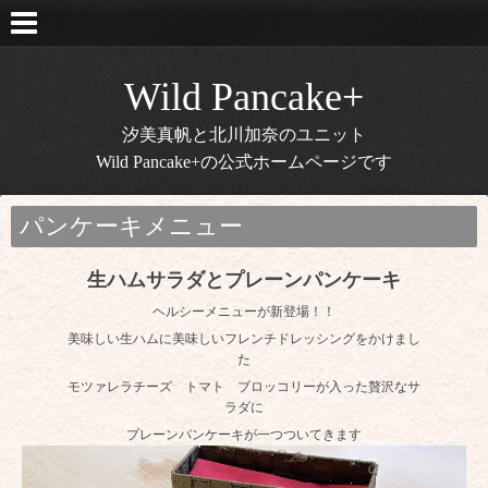
Wild Pancake+
汐美真帆と北川加奈のユニット
Wild Pancake+の公式ホームページです
パンケーキメニュー
生ハムサラダとプレーンパンケーキ
ヘルシーメニューが新登場！！
美味しい生ハムに美味しいフレンチドレッシングをかけまし
た
モツァレラチーズ トマト ブロッコリーが入った贅沢なサ
ラダに
プレーンパンケーキが一つついてきます