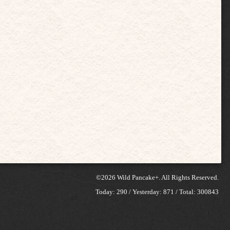
©2026
Wild Pancake+
. All Rights Reserved.
Today:
290
/ Yesterday:
871
/ Total:
300843