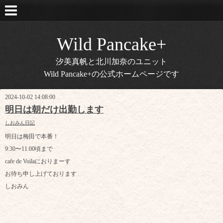
Wild Pancake+
汐美真帆と北川加奈のユニット
Wild Pancake+の公式ホームページです
2024-10-02 14:08:00
明日は朝だけ出勤します
しおみん日記
明日は梅田で本番！
9:30〜11:00頃まで
cafe de Voilaにおりまーす
お待ち申し上げております
しおみん