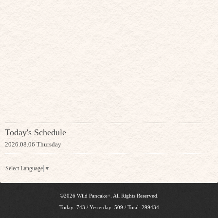
Today's Schedule
2026.08.06 Thursday
Select Language
▼
©2026
Wild Pancake+
. All Rights Reserved.
Today:
743
/ Yesterday:
509
/ Total:
299434