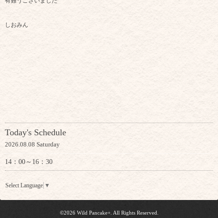
有難うございました
しおみん
Today's Schedule
2026.08.08 Saturday
14：00～16：30
Select Language
▼
©2026
Wild Pancake+
. All Rights Reserved.