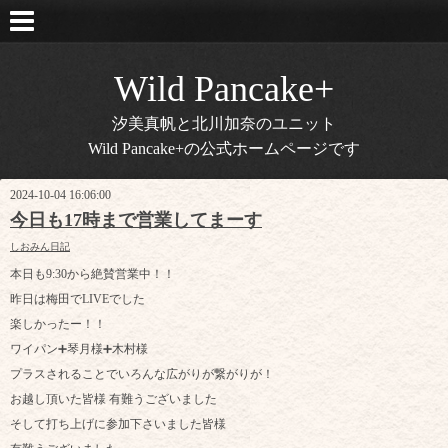
Wild Pancake+
汐美真帆と北川加奈のユニット
Wild Pancake+の公式ホームページです
2024-10-04 16:06:00
今日も17時まで営業してまーす
しおみん日記
本日も9:30から絶賛営業中！！
昨日は梅田でLIVEでした
楽しかったー！！
ワイパン➕琴月様➕木村様
プラスされることでいろんな広がりが繋がりが！
お越し頂いた皆様 有難うございました
そして打ち上げに参加下さいました皆様