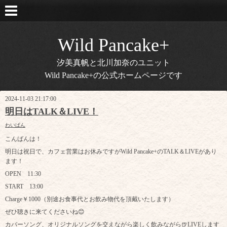
Wild Pancake+
汐美真帆と北川加奈のユニット
Wild Pancake+の公式ホームページです
2024-11-03 21:17:00
明日はTALK＆LIVE！
わいぱん
こんばんは！
明日は祝日で、カフェ営業はお休みですがWild Pancake+のTALK＆LIVEがあり
ます！
OPEN 11:30
START 13:00
Charge￥1000（別途お食事代とお飲み物代を頂戴いたします）
ぜひ聴きに来てくださいね😊
カバーソング、オリジナルソングを交えながら楽しく飲みながら🍺LIVEします