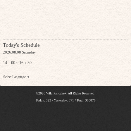
Today's Schedule
2026.08.08 Saturday
14：00～16：30
Select Language
▼
©2026
Wild Pancake+
. All Rights Reserved.
Today:
323
/ Yesterday:
871
/ Total:
300876