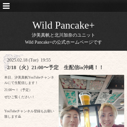
Wild Pancake+
汐美真帆と北川加奈のユニット
Wild Pancake+の公式ホームページです
2025.02.18 (Tue) 19:55
2/18（火）21:00〜予定 生配信in沖縄！！
本日、汐美真帆YouTubeチャンネ
ルにて生配信します！
21:00〜！（予定）
ぜひご覧ください！
YouTubeチャンネル登録もお願い
致します🙇