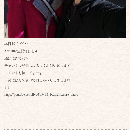
本日4/2 21:00〜
YouTube生配信します
遊びにきてね✨
チャンネル登録もよろしくお願い致します
コメントも待ってまーす
一緒に飲んで食べておしゃべりしましょ🍺
↓↓↓
https://youtube.com/live/8bMlf1_Kuuk?feature=share