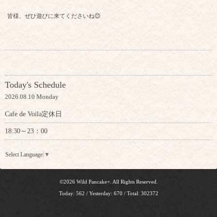
皆様、ぜひ遊びに来てくださいね😊
Today's Schedule
2026.08.10 Monday
Cafe de Voila定休日
18:30～23：00
Select Language
▼
©2026
Wild Pancake+
. All Rights Reserved.
Today:
562
/ Yesterday:
670
/ Total:
302372