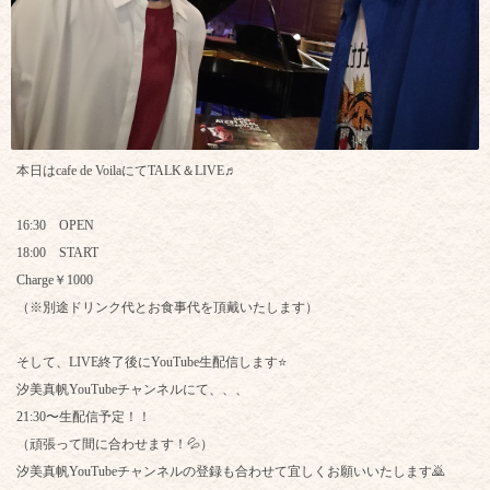
本日はcafe de VoilaにてTALK＆LIVE♬
16:30 OPEN
18:00 START
Charge￥1000
（※別途ドリンク代とお食事代を頂戴いたします）
そして、LIVE終了後にYouTube生配信します⭐
汐美真帆YouTubeチャンネルにて、、、
21:30〜生配信予定！！
（頑張って間に合わせます！💦）
汐美真帆YouTubeチャンネルの登録も合わせて宜しくお願いいたします🙇