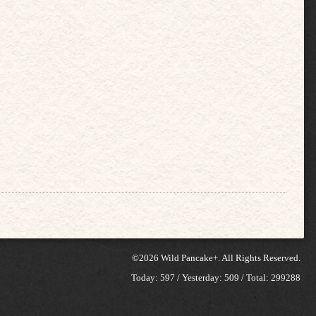
©2026
Wild Pancake+
. All Rights Reserved.
Today:
597
/ Yesterday:
509
/ Total:
299288