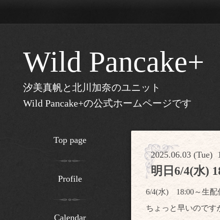
Wild Pancake+
汐美真帆と北川加奈のユニット
Wild Pancake+の公式ホームページです
Top page
2025.06.03 (Tue) 
明日6/4(水)
Profile
6/4(水) 18:00～
ちょっと早いのです
Calendar