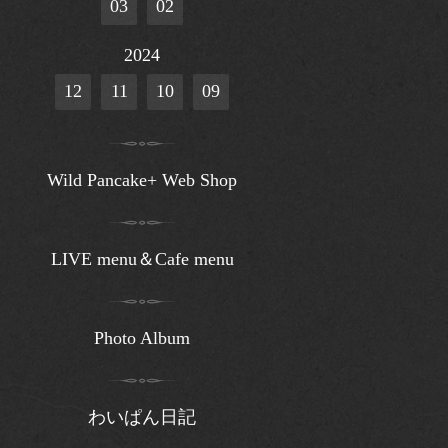
03
02
2024
12
11
10
09
Wild Pancake+ Web Shop
LIVE menu＆Cafe menu
Photo Album
わいぱん日記