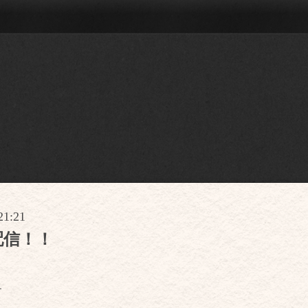
21:21
配信！！
す