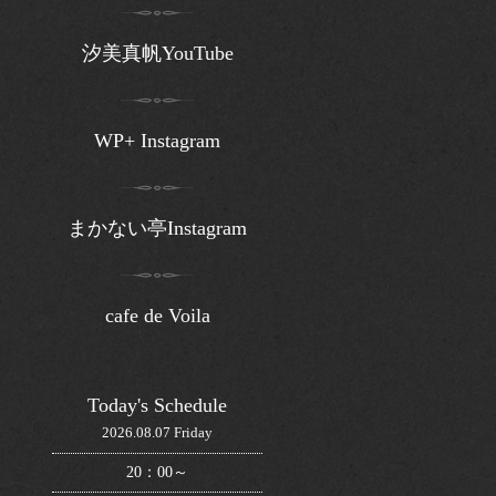
汐美真帆YouTube
WP+ Instagram
まかない亭Instagram
cafe de Voila
Today's Schedule
2026.08.07 Friday
20：00～