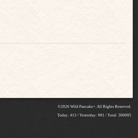
©2026
Wild Pancake+
. All Rights Reserved.
Today:
413
/ Yesterday:
991
/ Total:
300095