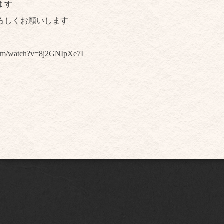
ます
ろしくお願いします
com/watch?v=8j2GNIpXe7I