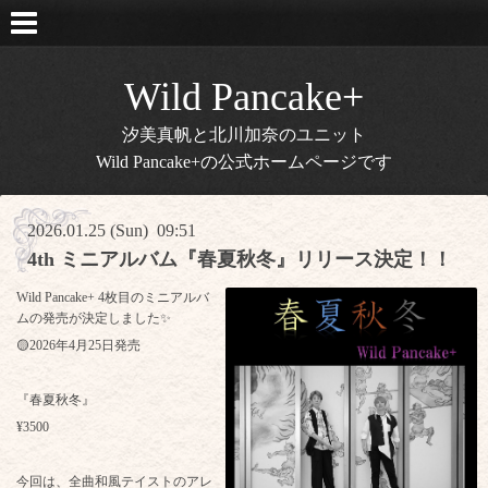
Wild Pancake+
汐美真帆と北川加奈のユニット
Wild Pancake+の公式ホームページです
2026.01.25 (Sun) 09:51
4th ミニアルバム『春夏秋冬』リリース決定！！
Wild Pancake+ 4枚目のミニアルバ
ムの発売が決定しました✨
🟡2026年4月25日発売
『春夏秋冬』
¥3500
今回は、全曲和風テイストのアレ