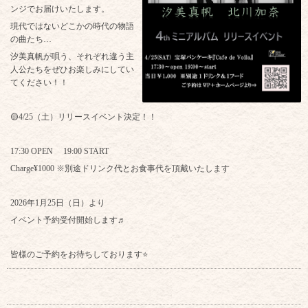
ンジでお届けいたします。
現代ではないどこかの時代の物語
の曲たち…
汐美真帆が唄う、それぞれ違う主
人公たちをぜひお楽しみにしてい
てください！！
🟡4/25（土）リリースイベント決定！！
17:30 OPEN 19:00 START
Charge¥1000 ※別途ドリンク代とお食事代を頂戴いたします
2026年1月25日（日）より
イベント予約受付開始します♬
皆様のご予約をお待ちしております⭐