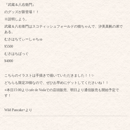
『武蔵＆八右衛門』
のグッズが新登場！！
※説明しよう。
武蔵＆八右衛門はスコティッシュフォールドの猫ちゃんで、汐美真帆の弟で
ある。
むさはちてぃーしゃちゅ
¥5500
むさはちばっぐ
¥4000
こちらのイラストは手描きで描いていただきました！！✨
どちらも限定20個なので、ぜひお早めにゲットしてくださいね！！
⭐本日15:00よりcafe de Voilaでの店頭販売、明日より通信販売も開始予定で
す！
Wild Pancake+より