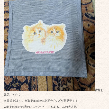
皆様お
元気ですか？
本日15:00より、Wild Pancake+のNEWグッズが新発売！！
Wild Pancake+の裏のメンバー？！でもある、あの大人気！！